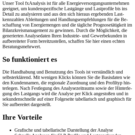
Un­ser Tool fx­Ana­ly­sis ist für al­le En­er­gie­ver­sor­gungs­un­ter­neh­men
ge­eig­net, um kun­den­spe­zi­fi­sche Last­gän­ge und Last­pro­fi­le bis ins
De­tail zu ana­ly­sie­ren und aus den sich hier­aus er­ge­ben­den Last­
kenn­zah­len Ab­lei­tun­gen und Hand­lungs­emp­feh­lun­gen für die Be­
schaf­fung von En­er­gie­men­gen und die täg­li­che Pro­gno­se­tä­tig­keit im
Bi­lanz­kreis­ma­nage­ment zu ge­win­nen. Durch die Mög­lich­keit, die
ge­ne­rier­ten Ana­ly­se­da­ten Ih­ren In­dus­trie- und Ge­wer­be­kun­den in
auf­be­rei­te­ter Form be­reit­zu­stel­len, schaf­fen Sie hier ei­nen ech­ten
Be­ra­tungs­mehr­wert.
So funktioniert es
Die Hand­ha­bung und Be­nut­zung des Tools ist ver­ständ­lich und
selbst­er­klä­rend. Mit we­ni­gen Klicks kön­nen Sie die Ba­sis­da­ten wie
den Kun­den­na­men, die re­gio­na­le Zu­ord­nung und den Pro­fil­typ hin­
ter­le­gen. Nach Fest­le­gung des Ana­ly­se­zeit­raums so­wie der Hin­ter­le­
gung des Last­gangs wird die Ana­ly­se per Klick an­ge­sto­ßen und in
se­kun­den­schnel­le auf ei­ner Fol­ge­sei­te ta­bel­la­risch und gra­phisch für
Sie auf­be­rei­tet dar­ge­stellt.
Ihre Vorteile
Gra­fi­sche und ta­bel­la­ri­sche Dar­stel­lung der Ana­ly­se