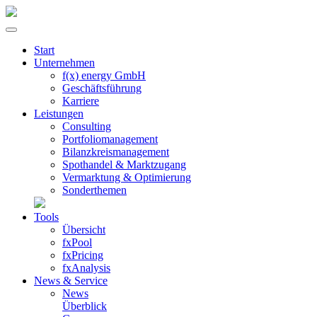
Start
Unternehmen
f(x) energy GmbH
Geschäftsführung
Karriere
Leistungen
Consulting
Portfolio­management
Bilanzkreis­management
Spothandel & Marktzugang
Vermarktung & Optimierung
Sonder­themen
Tools
Übersicht
fxPool
fxPricing
fxAnalysis
News & Service
News
Überblick