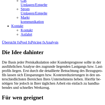
Gas
Umlagen/Entgelte
Strom
Umlagen/Entgelte
Markt
kommunikation
Kontakt
Kontakt
Anfahrt
Übersicht
fxPool
fxPricing
fxAnalysis
Die Idee dahinter
Die Ba­sis je­der Preis­kal­ku­la­ti­on oder Kun­den­pro­gno­se soll­te in der
aus­führ­li­chen Ana­ly­se des zu­grun­de lie­gen­den Last­gangs bzw. Last­
pro­fils lie­gen. Erst durch die de­tail­lier­te Be­trach­tung des Be­zugs­pro­
fils las­sen sich Ein­spa­run­gen bzw. Kos­ten­re­du­zie­run­gen in den un­
ter­schied­lichs­ten Be­rei­chen Ih­res Un­ter­neh­mens he­ben. Hier­für be­
nö­ti­gen Sie je­doch in Ih­rer täg­li­chen Ar­beit ein ein­fach zu hand­ha­
ben­des und schnel­les Werk­zeug.
Für wen geeignet