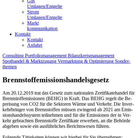
Gas
Umlagen/Entgelte
Strom
Umlagen/Entgelte
Markt
kommunikation
Kontakt
Kontakt
Anfahrt
Consulting
Portfolio­management
Bilanzkreis­management
Spothandel & Marktzugang
Vermarktung & Optimierung
Sonder­
themen
Brennstoffemissionshandelsgesetz
Am 20.12.2019 trat das Ge­setz zum na­tio­na­len Zer­ti­fi­ka­te­han­del für
Brenn­stoff­emis­sio­nen (BEHG) in Kraft. Das BEHG re­gelt die Be­
prei­sung von CO2 für die Sek­to­ren Wär­me und Ver­kehr. Die In­ver­
kehr­brin­ger von Brenn­stof­fen müs­sen zwin­gend ab 2021 am Emis­
si­ons­han­dels­sys­tem teil­neh­men und für die Emis­sio­nen der in Ver­
kehr ge­brach­ten Brenn­stof­fe Zer­ti­fi­ka­te er­wer­ben, an die Be­hör­de
ab­ge­ben so­wie ein aus­führ­li­ches Be­richts­we­sen füh­ren.
Fol­gen­de Tä­tig­kei­ten kön­nen wir hier­bei für Sie über­neh­men: