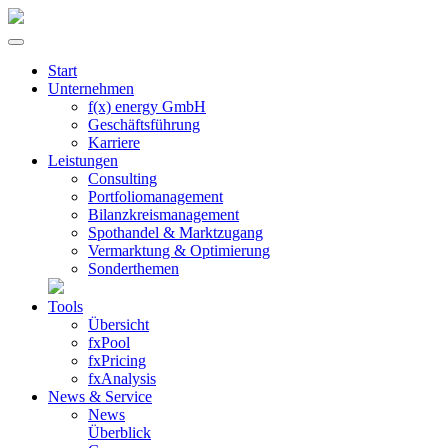
Start
Unternehmen
f(x) energy GmbH
Geschäftsführung
Karriere
Leistungen
Consulting
Portfolio­management
Bilanzkreis­management
Spothandel & Marktzugang
Vermarktung & Optimierung
Sonder­themen
Tools
Übersicht
fxPool
fxPricing
fxAnalysis
News & Service
News
Überblick