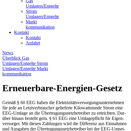
Gas
Umlagen/Entgelte
Strom
Umlagen/Entgelte
Markt
kommunikation
Kontakt
Kontakt
Anfahrt
News
Überblick
Gas
Umlagen/Entgelte
Strom
Umlagen/Entgelte
Markt
kommunikation
Erneuerbare-Energien-Gesetz
Ge­mäß § 60 EEG ha­ben die Elek­tri­zi­täts­ver­sor­gungs­un­ter­neh­men
für je­de an Letzt­ver­brau­cher ge­lie­fer­te Ki­lo­watt­stun­de Strom ei­ne
EEG-Um­la­ge an die Über­tra­gungs­netz­be­trei­ber zu ent­rich­ten. Dar­
über hin­aus be­steht gem. § 61 EEG ei­ne Um­la­ge­pflicht für Ei­gen­
ver­sor­ger. Mit die­sen Zah­lun­gen wird die Dif­fe­renz aus Ein­nah­men
und Aus­ga­ben der Über­tra­gungs­netz­be­trei­ber bei der EEG-Um­set­