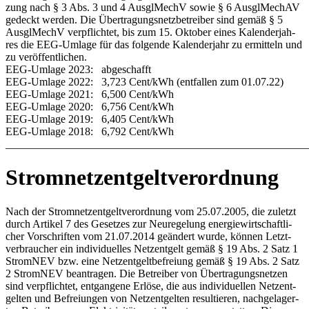
zung nach § 3 Abs. 3 und 4 Aus­gl­MechV so­wie § 6 Aus­gl­Me­chAV
ge­deckt wer­den. Die Über­tra­gungs­netz­be­trei­ber sind ge­mäß § 5
Aus­gl­MechV ver­pflich­tet, bis zum 15. Ok­to­ber ei­nes Ka­len­der­jah­
res die EEG-Um­la­ge für das fol­gen­de Ka­len­der­jahr zu er­mit­teln und
zu ver­öf­fent­li­chen.
EEG-Um­la­ge 2023: ab­ge­schafft
EEG-Um­la­ge 2022: 3,723 Cent/kWh (ent­fal­len zum 01.07.22)
EEG-Um­la­ge 2021: 6,500 Cent/kWh
EEG-Um­la­ge 2020: 6,756 Cent/kWh
EEG-Um­la­ge 2019: 6,405 Cent/kWh
EEG-Um­la­ge 2018: 6,792 Cent/kWh
_______________________________________________________
Stromnetzentgeltverordnung
Nach der Strom­netz­ent­gelt­ver­ord­nung vom 25.07.2005, die zu­letzt
durch Ar­ti­kel 7 des Ge­set­zes zur Neu­re­ge­lung en­er­gie­wirt­schaft­li­
cher Vor­schrif­ten vom 21.07.2014 ge­än­dert wur­de, kön­nen Letzt­
ver­brau­cher ein in­di­vi­du­el­les Netz­ent­gelt ge­mäß § 19 Abs. 2 Satz 1
Strom­NEV bzw. ei­ne Netz­ent­gelt­be­frei­ung ge­mäß § 19 Abs. 2 Satz
2 Strom­NEV be­an­tra­gen. Die Be­trei­ber von Über­tra­gungs­net­zen
sind ver­pflich­tet, ent­gan­ge­ne Er­lö­se, die aus in­di­vi­du­el­len Netz­ent­
gel­ten und Be­frei­un­gen von Netz­ent­gel­ten re­sul­tie­ren, nach­ge­la­ger­