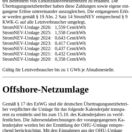
ten Be­trei­bern von Elek­tri­zi­täts­ver­tei­ler­net­zen zu er­stat­ten. Die
Über­tra­gungs­netz­be­trei­ber ha­ben die­se Zah­lun­gen so­wie ei­ge­ne ent­
gan­ge­ne Er­lö­se un­ter­ein­an­der aus­zu­glei­chen. Die ent­gan­ge­nen Er­lö­
se wer­den ge­mäß § 19 Abs. 2 Sat­z 14 Strom­NEV ent­spre­chend § 9
KWK-G auf al­le Letzt­ver­brau­cher um­ge­legt.
Strom­NEV-Um­la­ge 2026: 1,559 Cent/kWh
Strom­NEV-Um­la­ge 2025: 1,558 Cent/kWh
Strom­NEV-Um­la­ge 2024: 0,643 Cent/kWh
Strom­NEV-Um­la­ge 2023: 0,417 Cent/kWh
Strom­NEV-Um­la­ge 2022: 0,437 Cent/kWh
Strom­NEV-Um­la­ge 2021: 0,432 Cent/kWh
Strom­NEV-Um­la­ge 2020: 0,358 Cent/kWh
Gül­tig für Letzt­ver­brau­cher bis zu 1 GWh je Ab­nah­me­stel­le.
_______________________________________________________
Offshore-Netzumlage
Ge­mäß § 17 des EnWG sind die deut­schen Über­tra­gungs­netz­be­trei­
ber ver­pflich­tet die Um­la­ge für das fol­gen­de Ka­len­der­jahr trans­pa­
rent zu er­mit­teln und bis zum 15.10. des Ka­len­der­jah­res zu ver­öf­
fent­li­chen. Die Jah­res­end­ab­rech­nun­gen der vor­an­ge­gan­ge­nen Ka­
len­der­jah­re wer­den bei der Er­mitt­lung der OHU-Um­la­ge ent­spre­
chend be­rück­sich­tigt. Mit den Ein­nah­men aus der OHU-Um­la­ge