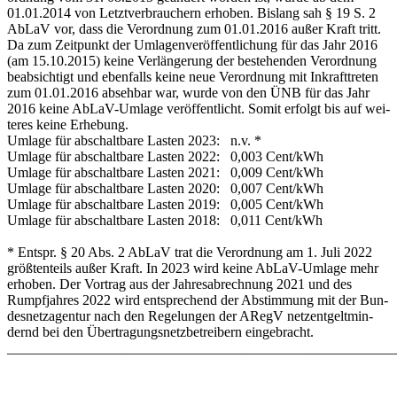
01.01.2014 von Letzt­ver­brau­chern er­ho­ben. Bis­lang sah § 19 S. 2
Ab­LaV vor, dass die Ver­ord­nung zum 01.01.2016 au­ßer Kraft tritt.
Da zum Zeit­punkt der Um­la­gen­ver­öf­fent­li­chung für das Jahr 2016
(am 15.10.2015) kei­ne Ver­län­ge­rung der be­ste­hen­den Ver­ord­nung
be­ab­sich­tigt und eben­falls kei­ne neue Ver­ord­nung mit In­kraft­tre­ten
zum 01.01.2016 ab­seh­bar war, wur­de von den ÜNB für das Jahr
2016 kei­ne Ab­LaV-Um­la­ge ver­öf­fent­licht. So­mit er­folgt bis auf wei­
te­res kei­ne Er­he­bung.
Um­la­ge für ab­schalt­ba­re Las­ten 2023: n.v. *
Um­la­ge für ab­schalt­ba­re Las­ten 2022: 0,003 Cent/kWh
Um­la­ge für ab­schalt­ba­re Las­ten 2021: 0,009 Cent/kWh
Um­la­ge für ab­schalt­ba­re Las­ten 2020: 0,007 Cent/kWh
Um­la­ge für ab­schalt­ba­re Las­ten 2019: 0,005 Cent/kWh
Um­la­ge für ab­schalt­ba­re Las­ten 2018: 0,011 Cent/kWh
* Entspr. § 20 Abs. 2 Ab­LaV trat die Ver­ord­nung am 1. Ju­li 2022
größ­ten­teils au­ßer Kraft. In 2023 wird kei­ne Ab­LaV-Um­la­ge mehr
er­ho­ben. Der Vor­trag aus der Jah­res­ab­rech­nung 2021 und des
Rumpf­jah­res 2022 wird ent­spre­chend der Ab­stim­mung mit der Bun­
des­netz­agen­tur nach den Re­ge­lun­gen der ARegV netz­ent­gelt­min­
dernd bei den Über­tra­gungs­netz­be­trei­bern ein­ge­bracht.
_______________________________________________________