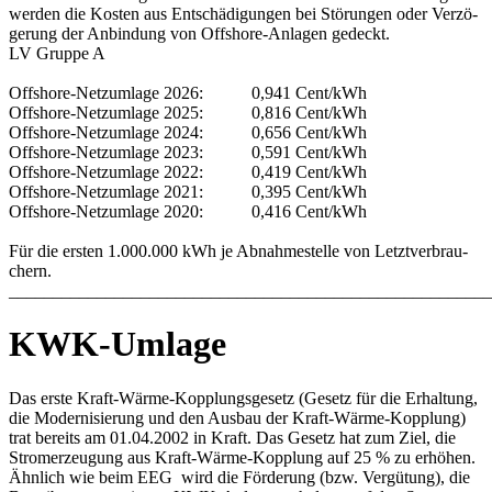
wer­den die Kos­ten aus Ent­schä­di­gun­gen bei Stö­run­gen oder Ver­zö­
ge­rung der An­bin­dung von Off­shore-An­la­gen ge­deckt.
LV Grup­pe A
Off­shore-Netz­um­la­ge 2026: 0,941 Cent/kWh
Off­shore-Netz­um­la­ge 2025: 0,816 Cent/kWh
Off­shore-Netz­um­la­ge 2024: 0,656 Cent/kWh
Off­shore-Netz­um­la­ge 2023: 0,591 Cent/kWh
Off­shore-Netz­um­la­ge 2022: 0,419 Cent/kWh
Off­shore-Netz­um­la­ge 2021: 0,395 Cent/kWh
Off­shore-Netz­um­la­ge 2020: 0,416 Cent/kWh
Für die ers­ten 1.000.000 kWh je Ab­nah­me­stel­le von Letzt­ver­brau­
chern.
_______________________________________________________
KWK-Umlage
Das ers­te Kraft-Wär­me-Kopp­lungs­ge­setz (Ge­setz für die Er­hal­tung,
die Mo­der­ni­sie­rung und den Aus­bau der Kraft-Wär­me-Kopp­lung)
trat be­reits am 01.04.2002 in Kraft. Das Ge­setz hat zum Ziel, die
Strom­er­zeu­gung aus Kraft-Wär­me-Kopp­lung auf 25 % zu er­hö­hen.
Ähn­lich wie beim EE­G wird die För­de­rung (bzw. Ver­gü­tung), die