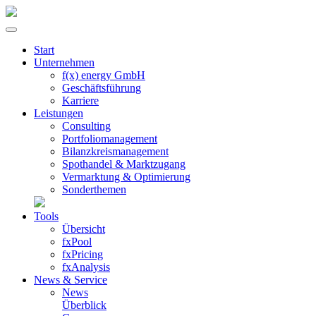
Start
Unternehmen
f(x) energy GmbH
Geschäftsführung
Karriere
Leistungen
Consulting
Portfolio­management
Bilanzkreis­management
Spothandel & Marktzugang
Vermarktung & Optimierung
Sonder­themen
Tools
Übersicht
fxPool
fxPricing
fxAnalysis
News & Service
News
Überblick