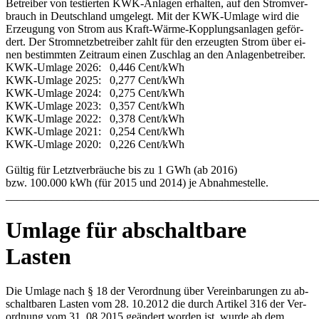
Be­trei­ber von tes­tier­ten KWK-An­la­gen er­hal­ten, auf den Strom­ver­
brauch in Deutsch­land um­ge­legt. Mit der KWK-Um­la­ge wird die
Er­zeu­gung von Strom aus Kraft-Wär­me-Kopp­lungs­an­la­gen ge­för­
dert. Der Strom­netz­be­trei­ber zahlt für den er­zeug­ten Strom über ei­
nen be­stimm­ten Zeit­raum ei­nen Zu­schlag an den An­la­gen­be­trei­ber.
KWK-Um­la­ge 2026: 0,446 Cent/kWh
KWK-Um­la­ge 2025: 0,277 Cent/kWh
KWK-Um­la­ge 2024: 0,275 Cent/kWh
KWK-Um­la­ge 2023: 0,357 Cent/kWh
KWK-Um­la­ge 2022: 0,378 Cent/kWh
KWK-Um­la­ge 2021: 0,254 Cent/kWh
KWK-Um­la­ge 2020: 0,226 Cent/kWh
Gül­tig für Letzt­ver­bräu­che bis zu 1 GWh (ab 2016)
bzw. 100.000 kWh (für 2015 und 2014) je Ab­nah­me­stel­le.
_______________________________________________________
Umlage für abschaltbare
Lasten
Die Um­la­ge nach § 18 der Ver­ord­nung über Ver­ein­ba­run­gen zu ab­
schalt­ba­ren Las­ten vom 28. 10.2012 die durch Ar­ti­kel 316 der Ver­
ord­nung vom 31. 08.2015 ge­än­dert wor­den ist, wur­de ab dem